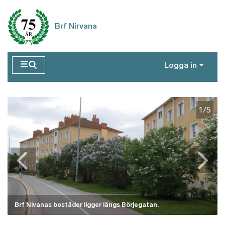
Hoppa till huvudinnehåll
Brf Nirvana
Logga in
1/5
Brf Nivanas bostäder ligger längs Börjegatan.